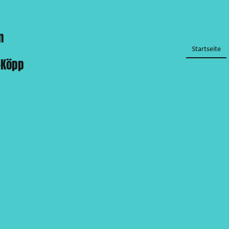
n
Startseite
-Köpp
inn