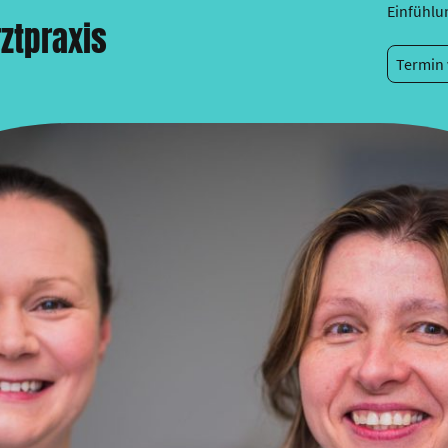
Einfühlu
ztpraxis
Termin 