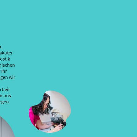
n,
akuter
ostik
nischen
 Ihr
egen wir
rbeit
n uns
egen.