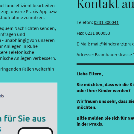
Kontakt a
ell und effizient bearbeiten
orzugt unsere Praxis-App bzw.
aktaufnahme zu nutzen.
Telefon:
0231 800041
bequem Nachrichten senden,
Fax: 0231 800053
anfragen und
en - unabhängig von unseren
E-Mail:
mail@kinderarztprax
hr Anliegen in Ruhe
sere Telefonische
Adresse: Brambauerstrasse 
inische Anliegen verbessern.
dringenden Fällen weiterhin
Liebe Eltern,
Sie möchten, dass wir die K
oder Ihrer Kinder werden?
Wir freuen uns sehr, dass S
möchten.
Bitte melden Sie sich für 
in der Praxis.