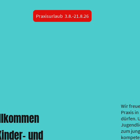
Praxisurlaub 3.8.-21.8.26
Wir freue
Praxis i
illkommen
dürfen. U
Jugendli
zum jung
Kinder- und
kompetent