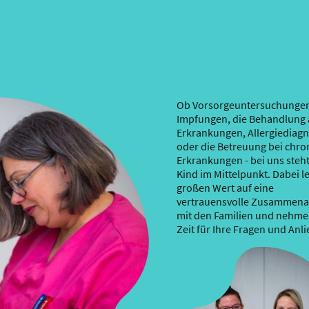
Ob Vorsorgeuntersuchunge
Impfungen, die Behandlung 
Erkrankungen, Allergiediagn
oder die Betreuung bei chro
Erkrankungen - bei uns steht
Kind im Mittelpunkt. Dabei l
großen Wert auf eine
vertrauensvolle Zusammena
mit den Familien und nehme
Zeit für Ihre Fragen und Anli